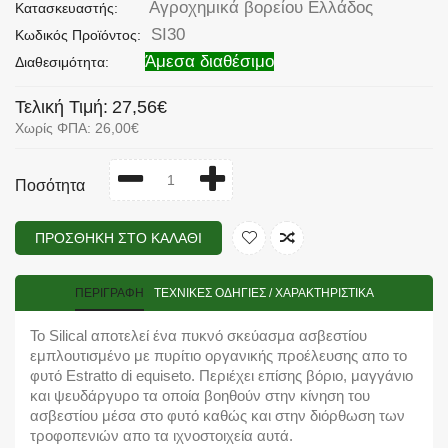
Αγροχημικά βορείου Ελλάδος
Κατασκευαστής:
SI30
Κωδικός Προϊόντος:
Άμεσα διαθέσιμο
Διαθεσιμότητα:
Τελική Τιμή:
27,56€
Χωρίς ΦΠΑ: 26,00€
Ποσότητα
ΠΡΟΣΘΉΚΗ ΣΤΟ ΚΑΛΆΘΙ
ΠΕΡΙΓΡΑΦΉ
TΕΧΝΙΚΈΣ ΟΔΗΓΊΕΣ / ΧΑΡΑΚΤΗΡΙΣΤΙΚΆ
Το Silical αποτελεί ένα πυκνό σκεύασμα ασβεστίου
εμπλουτισμένο με πυρίτιο οργανικής προέλευσης απο το
φυτό Estratto di equiseto. Περιέχει επίσης βόριο, μαγγάνιο
και ψευδάργυρο τα οποία βοηθούν στην κίνηση του
ασβεστίου μέσα στο φυτό καθώς και στην διόρθωση των
τροφοπενιών απο τα ιχνοστοιχεία αυτά.