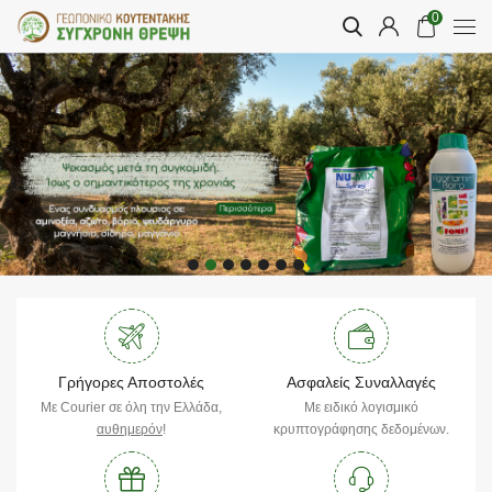
0
Γρήγορες Αποστολές
Ασφαλείς Συναλλαγές
Με Courier σε όλη την Ελλάδα,
Με ειδικό λογισμικό
αυθημερόν
!
κρυπτογράφησης δεδομένων.