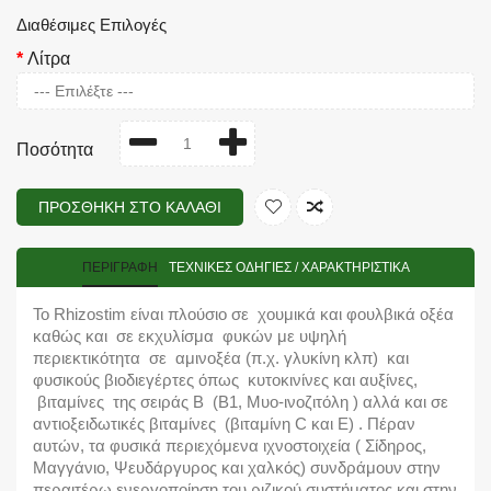
Διαθέσιμες Επιλογές
Λίτρα
Ποσότητα
ΠΡΟΣΘΉΚΗ ΣΤΟ ΚΑΛΆΘΙ
ΠΕΡΙΓΡΑΦΉ
TΕΧΝΙΚΈΣ ΟΔΗΓΊΕΣ / ΧΑΡΑΚΤΗΡΙΣΤΙΚΆ
Το Rhizostim είναι πλούσιο σε χουμικά και φουλβικά οξέα
καθώς και σε εκχυλίσμα φυκών με υψηλή
περιεκτικότητα σε αμινοξέα (π.χ. γλυκίνη κλπ) και
φυσικούς βιοδιεγέρτες όπως κυτοκινίνες και αυξίνες,
βιταμίνες της σειράς Β (Β1, Μυο-ινοζιτόλη ) αλλά και σε
αντιοξειδωτικές βιταμίνες (βιταμίνη C και Ε) . Πέραν
αυτών, τα φυσικά περιεχόμενα ιχνοστοιχεία ( Σίδηρος,
Μαγγάνιο, Ψευδάργυρος και χαλκός) συνδράμουν στην
περαιτέρω ενεργοποίηση του ριζικού συστήματος και στην