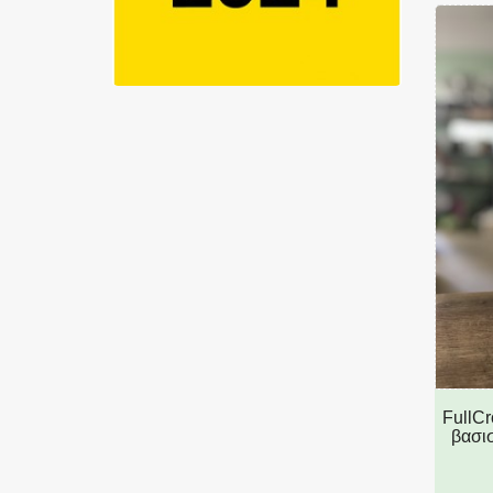
FullCr
βασι