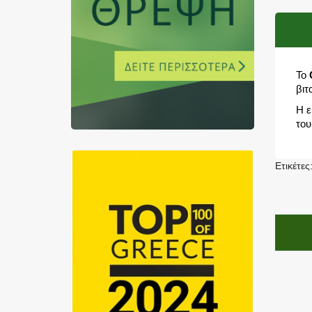
Το
βιτ
Η ε
του
Ετικέτες