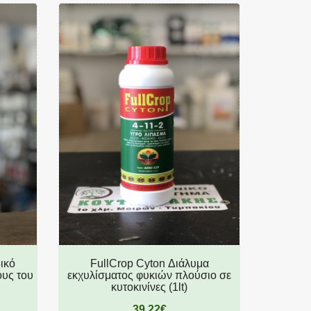
δικό
FullCrop Cyton Διάλυμα
Κολοκ
ους του
εκχυλίσματος φυκιών πλούσιο σε
κυτοκινίνες (1lt)
39,22€