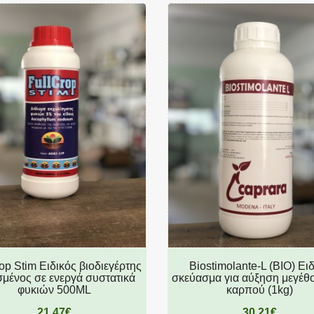
op Stim Ειδικός βιοδιεγέρτης
Biostimolante-L (BIO) Ει
σμένος σε ενεργά συστατικά
σκεύασμα για αύξηση μεγέθ
φυκιών 500ML
καρπού (1kg)
21,47€
30,21€