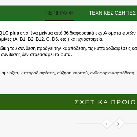
ΠΕΡΙΓΡΑΦΉ
TΕΧΝΙΚΈΣ ΟΔΗΓΊΕΣ 
QLC plus
είναι ένα μείγμα από 36 διαφορετικά εκχυλίσματα φυτών πλ
αμίνες
(A, B1, B2, B12, C, D6, etc.) και ιχνοστοιχεία.
ιδική του σύνθεση προάγει την καρπόδεση, τις κυτταροδιαιρέσεις κ
 σύνθεσης δεν στρεσσάρει τα φυτά.
:
αμινοξέα
,
κυτταροδιαιρέσεις
,
αύξηση καρπού
,
ανθοφορία-καρπόδεση
,
ΣΧΕΤΙΚΑ ΠΡΟΙ