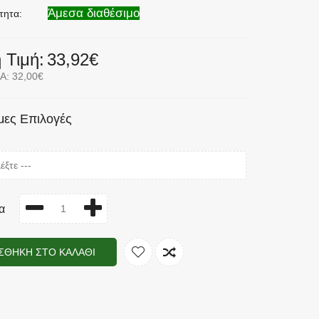
Άμεσα διαθέσιμο
τητα:
 Τιμή:
33,92€
Α: 32,00€
μες Επιλογές
α
ΣΘΉΚΗ ΣΤΟ ΚΑΛΆΘΙ