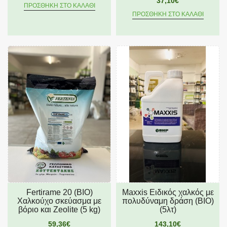
37,10€
ΠΡΟΣΘΉΚΗ ΣΤΟ ΚΑΛΆΘΙ
ΠΡΟΣΘΉΚΗ ΣΤΟ ΚΑΛΆΘΙ
Fertirame 20 (ΒΙΟ)
Maxxis Ειδικός χαλκός με
Χαλκούχο σκεύασμα με
πολυδύναμη δράση (BIO)
βόριο και Zeolite (5 kg)
(5λτ)
59,36€
143,10€