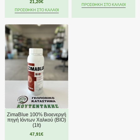
21,20€
ΠΡΟΣΘΉΚΗ ΣΤΟ ΚΑΛΆΘΙ
ΠΡΟΣΘΉΚΗ ΣΤΟ ΚΑΛΆΘΙ
ZimaBlue 100% Βιοενεργή
πηγή Ιόντων Χαλκού (BIO)
(1lt)
47,91€