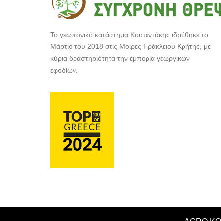
Το γεωπονικό κατάστημα Κουτεντάκης ιδρύθηκε το
Μάρτιο του 2018 στις Μοίρες Ηράκλειου Κρήτης, με
κύρια δραστηριότητα την εμπορία γεωργικών
εφοδίων.