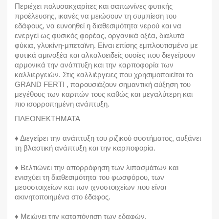
Περιέχει πολυσακχαρίτες και σαπωνίνες φυτικής
προέλευσης, ικανές να μειώσουν τη συμπίεση του
εδάφους, να ευνοηθεί η διαθεσιμότητα νερού και να
ενεργεί ως φυσικός φορέας, οργανικά οξέα, διαλυτά
φύκια, γλυκίνη-μπεταϊνη. Είναι επίσης εμπλουτισμένο με
φυτικά αμινοξέα και αλκαλοειδείς ουσίες που διεγείρουν
αρμονικά την ανάπτυξη και την καρποφορία των
καλλιεργειών. Στις καλλιέργειες που χρησιμοποιείται το
GRAND FERTI , παρουσιάζουν σημαντική αύξηση του
μεγέθους των καρπών τους καθώς και μεγαλύτερη και
πιο ισορροπημένη ανάπτυξη.
ΠΛΕΟΝΕΚΤΗΜΑΤΑ
♦ Διεγείρει την ανάπτυξη του ριζικού συστήματος, αυξάνει
τη βλαστική ανάπτυξη και την καρποφορία.
♦ Βελτιώνει την απορρόφηση των λιπασμάτων και
ενισχύει τη διαθεσιμότητα του φωσφόρου, των
μεσοστοιχείων και των ιχνοστοιχείων που είναι
ακινητοποιημένα στο έδαφος.
♦ Μειώνει την καταπόνηση των εδαφών.