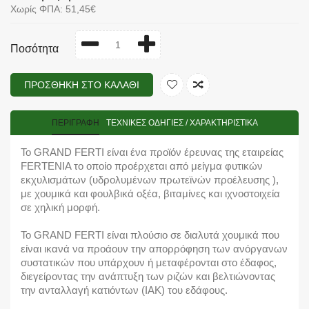
Χωρίς ΦΠΑ: 51,45€
Ποσότητα
ΠΡΟΣΘΉΚΗ ΣΤΟ ΚΑΛΆΘΙ
ΠΕΡΙΓΡΑΦΉ
TΕΧΝΙΚΈΣ ΟΔΗΓΊΕΣ / ΧΑΡΑΚΤΗΡΙΣΤΙΚΆ
Το GRAND FERTI είναι ένα προϊόν έρευνας της εταιρείας
FERTENIA το οποίο προέρχεται από μείγμα φυτικών
εκχυλισμάτων (υδρολυμένων πρωτεϊνών προέλευσης ),
με χουμικά και φουλβικά οξέα, βιταμίνες και ιχνοστοιχεία
σε χηλική μορφή.
Το GRAND FERTI είναι πλούσιο σε διαλυτά χουμικά που
είναι ικανά να προάουν την απορρόφηση των ανόργανων
συστατικών που υπάρχουν ή μεταφέρονται στο έδαφος,
διεγείροντας την ανάπτυξη των ριζών και βελτιώνοντας
την ανταλλαγή κατιόντων (ΙΑΚ) του εδάφους.