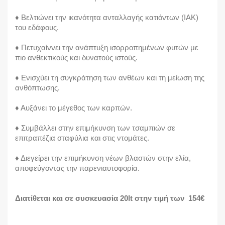
♦ Βελτιώνει την ικανότητα ανταλλαγής κατιόντων (ΙΑΚ)
του εδάφους.
♦ Πετυχαίννει την ανάπτυξη ισορροπημένων φυτών με
πιο ανθεκτικούς και δυνατούς ιστούς.
♦ Ενισχύει τη συγκράτηση των ανθέων και τη μείωση της
ανθόπτωσης.
♦ Αυξάνει το μέγεθος των καρπών.
♦ Συμβάλλει στην επιμήκυνση των τσαμπιών σε
επιτραπέζια σταφύλια και στις ντομάτες.
♦ Διεγείρει την επιμήκυνση νέων βλαστών στην ελία,
αποφεύγοντας την παρενιαυτοφορία.
Διατίθεται και σε συσκευασία 20lt στην τιμή των 154€