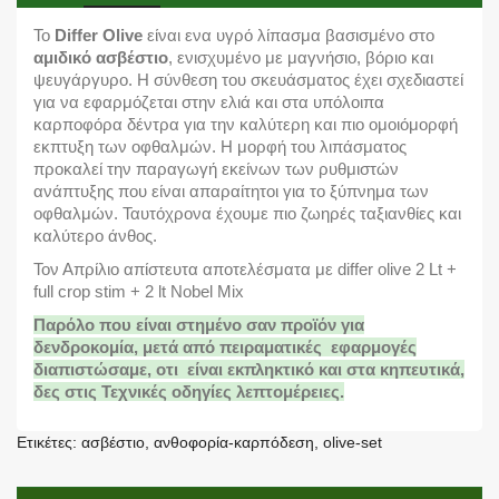
To
Differ Olive
είναι ενα υγρό λίπασμα βασισμένο στο
αμιδικό ασβέστιο
, ενισχυμένο με μαγνήσιο, βόριο και
ψευγάργυρο. Η σύνθεση του σκευάσματος έχει σχεδιαστεί
για να εφαρμόζεται στην ελιά και στα υπόλοιπα
καρποφόρα δέντρα για την καλύτερη και πιο ομοιόμορφή
εκπτυξη των οφθαλμών. Η μορφή του λιπάσματος
προκαλεί την παραγωγή εκείνων των ρυθμιστών
ανάπτυξης που είναι απαραίτητοι για το ξύπνημα των
οφθαλμών. Ταυτόχρονα έχουμε πιο ζωηρές ταξιανθίες και
καλύτερο άνθος.
Τον Απρίλιο απίστευτα αποτελέσματα με differ olive 2 Lt +
full crop stim + 2 lt Nobel Mix
Παρόλο που είναι στημένο σαν προϊόν για
δενδροκομία, μετά από πειραματικές εφαρμογές
διαπιστώσαμε, οτι είναι εκπληκτικό και στα κηπευτικά,
δες στις Τεχνικές οδηγίες λεπτομέρειες.
Ετικέτες:
ασβέστιο
,
ανθοφορία-καρπόδεση
,
olive-set